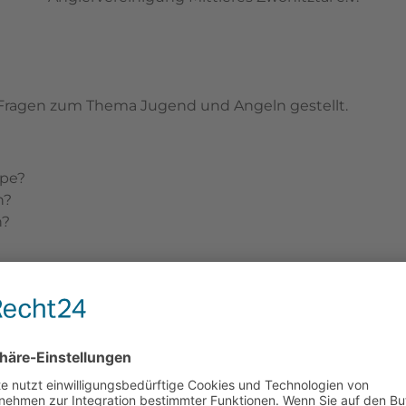
Fragen zum Thema Jugend und Angeln gestellt.
ppe?
h?
n?
äutern.
, das gilt auch für unseren Angelverein. Mit der Jugend 
ewässern und das Angeln gesichert. Wer soll sonst sp
wahren und Traditionen pflegen? Nicht zu unterschätze