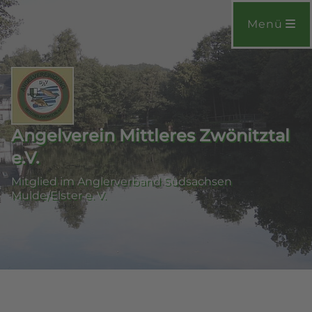
Menü
Angelverein Mittleres Zwönitztal
e.V.
Mitglied im Anglerverband Südsachsen
Mulde/Elster e. V.