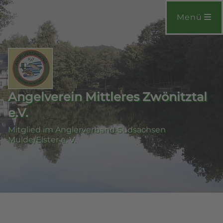
Menü
Angelverein Mittleres Zwönitztal
e.V.
Mitglied im Anglerverband Südsachsen
Mulde/Elster e. V.