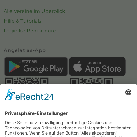
Alle Vereine im Überblick
Hilfe & Tutorials
Login für Redakteure
Angelatlas-App
Webseite:
Angelatlas Sachsen