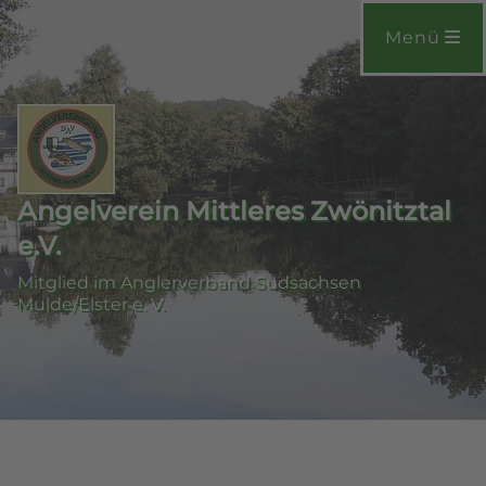
Menü
Angelverein Mittleres Zwönitztal
e.V.
Mitglied im Anglerverband Südsachsen
Mulde/Elster e. V.