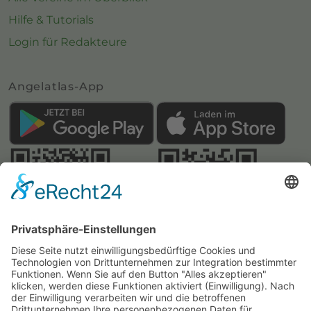
Hilfe & Tutorials
Login für Redakteure
Angelatlas-App
Webseite:
Angelatlas Sachsen