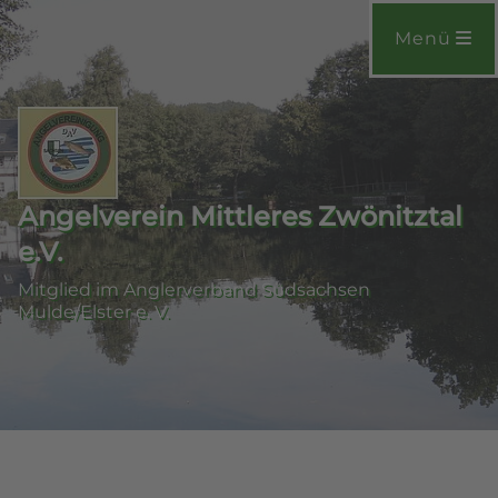
Menü
Angelverein Mittleres Zwönitztal
e.V.
Mitglied im Anglerverband Südsachsen
Mulde/Elster e. V.