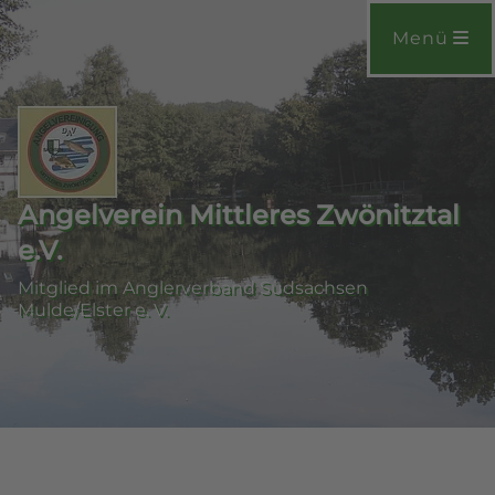
Menü
Angelverein Mittleres Zwönitztal
e.V.
Mitglied im Anglerverband Südsachsen
Mulde/Elster e. V.