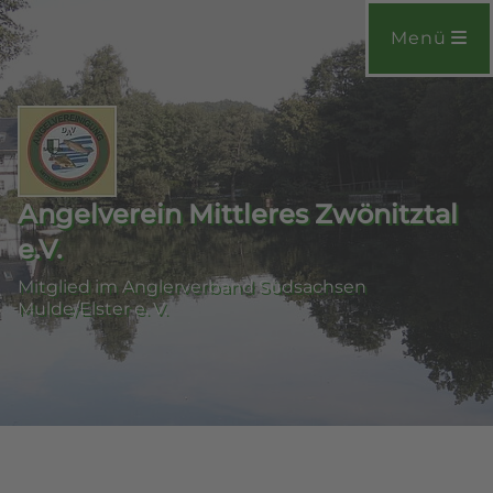
Menü
Angelverein Mittleres Zwönitztal
e.V.
Mitglied im Anglerverband Südsachsen
Mulde/Elster e. V.