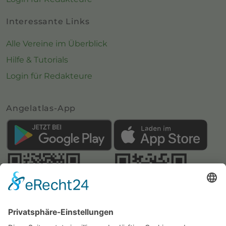
Interessante Links
Alle Vereine im Überblick
Hilfe & Tutorials
Login für Redakteure
Angelatlas-App