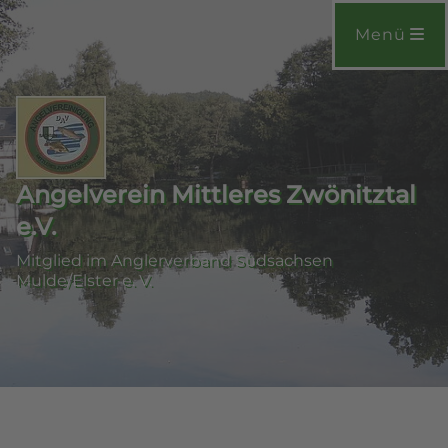
Menü
Angelverein Mittleres Zwönitztal
e.V.
Mitglied im Anglerverband Südsachsen
Mulde/Elster e. V.